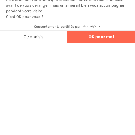
rentabiliser une installation solaire
en Nouvelle-Aquitaine ?
Selon le taux d’autoconsommation, le
ROI varie
4.6
320 avis
entre 11 et 18 ans
pour une installation classique en
Nouvelle-Aquitaine, avec les meilleures
performances pour les foyers qui pilotent
activement leurs usages en journée.
Les aides financières pour le solaire
sont-elles maintenues en 2026 ?
La
prime à 80 €/kWc
subsiste en 2026, mais un
projet de décret évoque sa suppression prochaine,
ce qui rend urgent de sécuriser son dossier dès
maintenant.
Vaut-il mieux viser une
autoconsommation maximale ou
adaptée ?