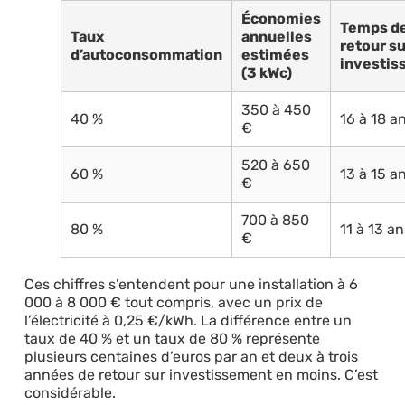
Économies
Temps d
Taux
annuelles
retour su
d’autoconsommation
estimées
investis
(3 kWc)
350 à 450
40 %
16 à 18 a
€
520 à 650
60 %
13 à 15 a
€
700 à 850
80 %
11 à 13 an
€
Ces chiffres s’entendent pour une installation à 6
000 à 8 000 € tout compris, avec un prix de
l’électricité à 0,25 €/kWh. La différence entre un
taux de 40 % et un taux de 80 % représente
plusieurs centaines d’euros par an et deux à trois
années de retour sur investissement en moins. C’est
considérable.