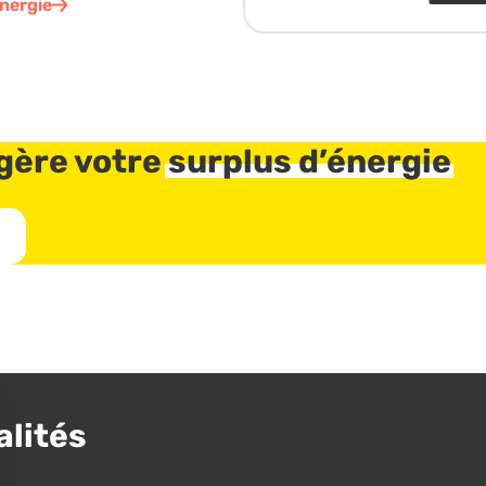
énergie
gère votre
surplus d’énergie
alités