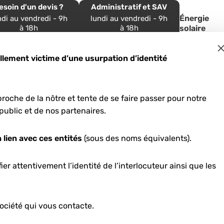
esoin d'un devis ?
Administratif et SAV
Énergie
ndi au vendredi - 9h
lundi au vendredi - 9h
à 18h
à 18h
solaire
 54 54 33 39
05 57 96 69 24
ement victime d’une usurpation d’identité
roche de la nôtre et tente de se faire passer pour notre
 virtuelle
public et de nos partenaires.
 lien avec ces entités
(sous des noms équivalents).
er attentivement l’identité de l’interlocuteur ainsi que les
ociété qui vous contacte.