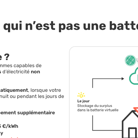
 qui n’est pas une batt
 ?
sommes capables de
s
d’électricité
non
matiquement
, lorsque votre
 nuit ou pendant les jours de
ipement supplémentaire
13 €/kWh
ky