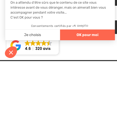
4.6
320 avis
Nos solutions
Me
Énergie solaire
Qu