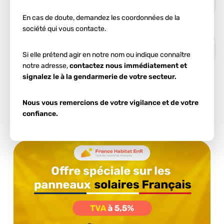
En cas de doute, demandez les coordonnées de la
société qui vous contacte.
Si elle prétend agir en notre nom ou indique connaître
notre adresse,
contactez nous immédiatement et
signalez le à la gendarmerie de votre secteur.
Ces informations nous permettent d'estimer votre
potentiel d'autoconsommation.
Nous vous remercions de votre vigilance et de votre
confiance.
Démarrer l'estimation