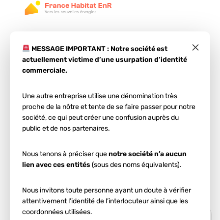
×
MESSAGE IMPORTANT : Notre société est
actuellement victime d’une usurpation d’identité
commerciale.
Une autre entreprise utilise une dénomination très
Étape 1
proche de la nôtre et tente de se faire passer pour notre
Estimez votre projet
société, ce qui peut créer une confusion auprès du
public et de nos partenaires.
photovoltaïque
en
Nous tenons à préciser que
notre société n’a aucun
seulement 2 min !
lien avec ces entités
(sous des noms équivalents).
Entrez votre code postal et votre ville :
Nous invitons toute personne ayant un doute à vérifier
attentivement l’identité de l’interlocuteur ainsi que les
coordonnées utilisées.