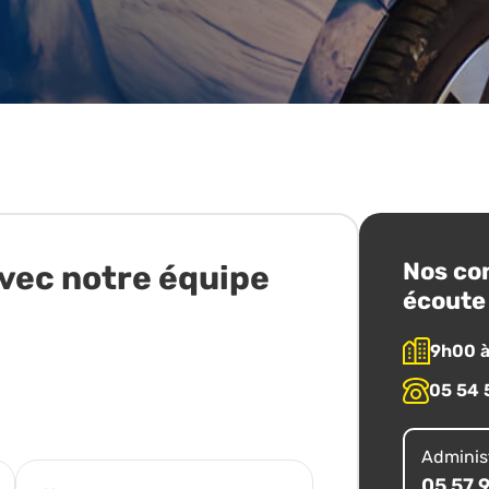
Nos con
vec notre équipe
écoute 
9h00 
05 54 
Administ
05 57 