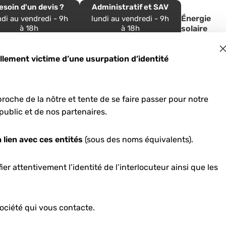
esoin d'un devis ?
Administratif et SAV
Énergie
ndi au vendredi - 9h
lundi au vendredi - 9h
à 18h
à 18h
solaire
 54 54 33 39
05 57 96 69 24
ement victime d’une usurpation d’identité
roche de la nôtre et tente de se faire passer pour notre
ez-nous
public et de nos partenaires.
 lien avec ces entités
(sous des noms équivalents).
er attentivement l’identité de l’interlocuteur ainsi que les
ociété qui vous contacte.