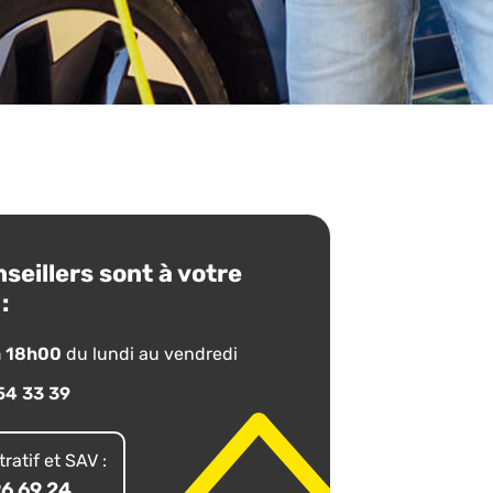
seillers sont à votre
:
à 18h00
du lundi au vendredi
54 33 39
ratif et SAV :
96 69 24