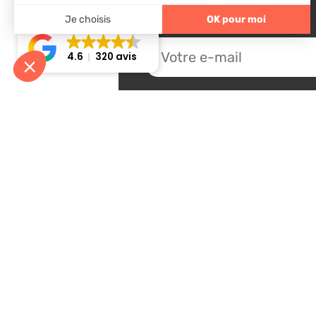
4.6
320 avis
Nos solutions
Me