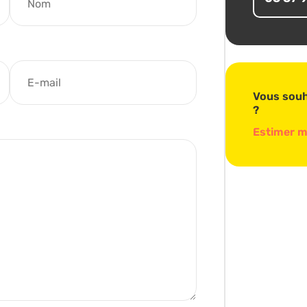
Vous souha
?
Estimer m