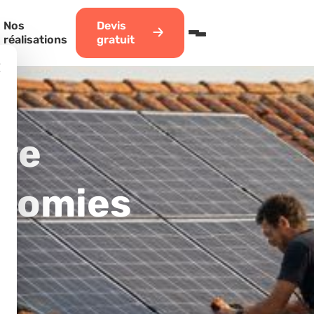
Nos
Devis
réalisations
gratuit
×
re
onomies