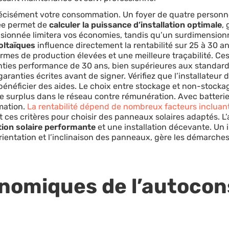
précisément votre consommation. Un foyer de quatre perso
ée permet de
calculer la puissance d’installation optimale
,
nsionnée limitera vos économies, tandis qu’un surdimensi
oltaïques
influence directement la rentabilité sur 25 à 30 
rmes de production élevées et une meilleure traçabilité. C
anties performance de 30 ans, bien supérieures aux standa
garanties écrites avant de signer. Vérifiez que l’installateur
bénéficier des aides. Le choix entre stockage et non-stocka
le surplus dans le réseau contre rémunération. Avec batteri
mation.
La rentabilité dépend de nombreux facteurs incluant t
t ces critères pour choisir des panneaux solaires adaptés. 
tion solaire performante
et une installation décevante. Un 
orientation et l’inclinaison des panneaux, gère les démarches 
nomiques de l’autoco