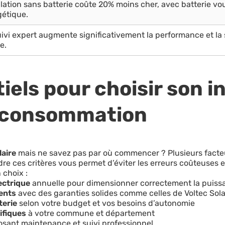
llation sans batterie coûte 20% moins cher, avec batterie v
étique.
ivi expert augmente significativement la performance et la s
e.
iels pour choisir son i
toconsommation
laire
mais ne savez pas par où commencer ? Plusieurs facteu
re ces critères vous permet d’éviter les erreurs coûteuses et
 choix :
ectrique
annuelle pour dimensionner correctement la puiss
ments
avec des garanties solides comme celles de Voltec Sola
terie
selon votre budget et vos besoins d’autonomie
ifiques
à votre commune et département
sant maintenance et suivi professionnel