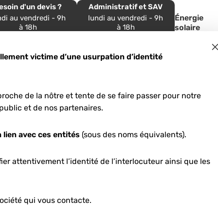
esoin d'un devis ?
Administratif et SAV
Énergie
ndi au vendredi - 9h
lundi au vendredi - 9h
à 18h
à 18h
solaire
 54 54 33 39
05 57 96 69 24
ement victime d’une usurpation d’identité
roche de la nôtre et tente de se faire passer pour notre
sommation solai
public et de nos partenaires.
-Aquitaine : éc
 lien avec ces entités
(sous des noms équivalents).
er attentivement l’identité de l’interlocuteur ainsi que les
2026
ociété qui vous contacte.