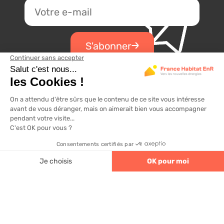
4.6
320 avis
Passez à l'énergie solaire :
Devis gratuit
Nos solutions