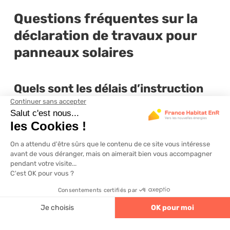
Questions fréquentes sur la
déclaration de travaux pour
panneaux solaires
Quels sont les délais d’instruction
pour une déclaration préalable de
travaux en mairie ?
Le délai moyen d’instruction est en général d’un
mois, durant lequel il est interdit de démarrer les
travaux. Ce délai peut passer à deux mois si votre
bien est situé dans un secteur soumis à l’avis de
l’Architecte des Bâtiments de France.
Faut-il déposer la demande d’aide
4.6
320 avis
avant ou après la déclaration de
travaux ?