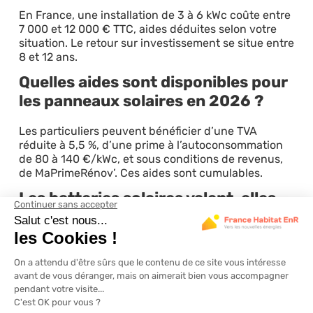
En France, une installation de 3 à 6 kWc coûte entre
7 000 et 12 000 € TTC, aides déduites selon votre
situation. Le retour sur investissement se situe entre
8 et 12 ans.
Quelles aides sont disponibles pour
les panneaux solaires en 2026 ?
Les particuliers peuvent bénéficier d’une TVA
réduite à 5,5 %, d’une prime à l’autoconsommation
de 80 à 140 €/kWc, et sous conditions de revenus,
de MaPrimeRénov’. Ces aides sont cumulables.
Les batteries solaires valent-elles
l'investissement en 2026 ?
Les batteries améliorent significativement
l’autoconsommation, mais leur coût de 4 000 à 6
000 € allonge le retour sur investissement de 5 à 8
ans. Elles restent recommandées principalement
pour les sites isolés ou les foyers à forte