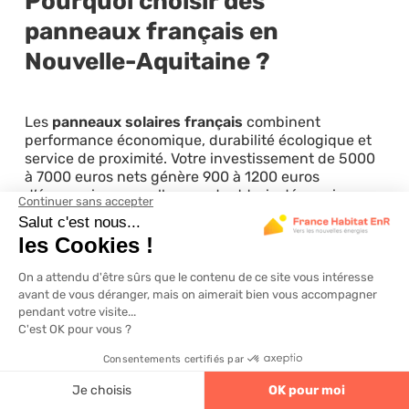
Pourquoi choisir des
panneaux français en
Nouvelle-Aquitaine ?
Les
panneaux solaires français
combinent
performance économique, durabilité écologique et
service de proximité. Votre investissement de 5000
à 7000 euros nets génère 900 à 1200 euros
d’économies annuelles pendant trois décennies
minimum.
Les six raisons décisives de choisir français en 2026:
Garantie exceptionnelle de 30 ans
protégeant
durablement votre investissement
Aides financières couvrant 40 à 45% du coût
total d’installation
Service maintenance réactif
avec
interventions sous 48 heures maximum
4.6
320 avis
Production adaptée au climat
régional avec
rendement optimisé