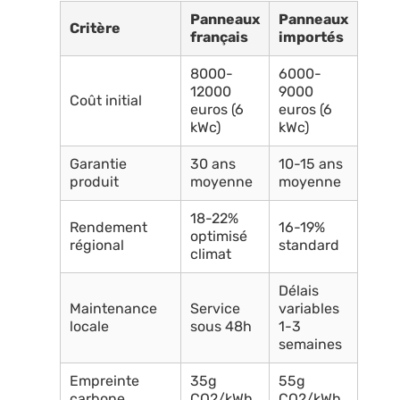
Panneaux
Panneaux
Critère
français
importés
8000-
6000-
12000
9000
Coût initial
euros (6
euros (6
kWc)
kWc)
Garantie
30 ans
10-15 ans
produit
moyenne
moyenne
18-22%
Rendement
16-19%
optimisé
régional
standard
climat
Délais
Maintenance
Service
variables
locale
sous 48h
1-3
semaines
Empreinte
35g
55g
carbone
CO2/kWh
CO2/kWh