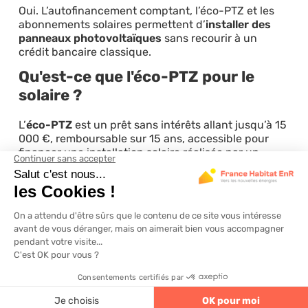
Oui. L’autofinancement comptant, l’éco-PTZ et les
abonnements solaires permettent d’
installer des
panneaux photovoltaïques
sans recourir à un
crédit bancaire classique.
Qu'est-ce que l'éco-PTZ pour le
solaire ?
L’
éco-PTZ
est un prêt sans intérêts allant jusqu’à 15
000 €, remboursable sur 15 ans, accessible pour
financer une installation solaire réalisée par un
professionnel certifié RGE.
Un abonnement solaire est-il moins
rentable qu'un achat comptant ?
Oui. Les mensualités d’un abonnement réduisent les
économies nettes réalisées. L’
achat comptant
reste
la solution la plus rentable sur la durée car elle
supprime tout coût financier.
4.6
320 avis
Peut-on installer soi-même ses