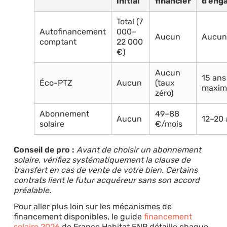
initial
financier
d’eng
Total (7
Autofinancement
000–
Aucun
Aucun
comptant
22 000
€)
Aucun
15 ans
Éco-PTZ
Aucun
(taux
maxi
zéro)
Abonnement
49–88
Aucun
12–20 
solaire
€/mois
Conseil de pro :
Avant de choisir un abonnement
solaire, vérifiez systématiquement la clause de
transfert en cas de vente de votre bien. Certains
contrats lient le futur acquéreur sans son accord
préalable.
Pour aller plus loin sur les mécanismes de
financement disponibles, le guide
financement
solaire 2026
de France Habitat ENR détaille chaque