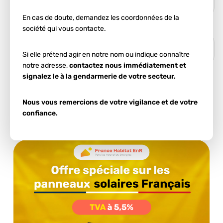
En cas de doute, demandez les coordonnées de la
société qui vous contacte.
Si elle prétend agir en notre nom ou indique connaître
notre adresse,
contactez nous immédiatement et
signalez le à la gendarmerie de votre secteur.
Ces informations nous permettent d'estimer votre
potentiel d'autoconsommation.
Nous vous remercions de votre vigilance et de votre
confiance.
Démarrer l'estimation