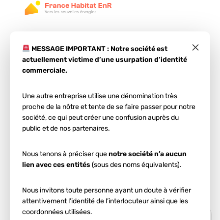
×
MESSAGE IMPORTANT : Notre société est
actuellement victime d’une usurpation d’identité
commerciale.
Une autre entreprise utilise une dénomination très
Étape 1
proche de la nôtre et tente de se faire passer pour notre
Votre projet
société, ce qui peut créer une confusion auprès du
public et de nos partenaires.
photovoltaïque
à
Nous tenons à préciser que
notre société n’a aucun
Royan
lien avec ces entités
(sous des noms équivalents).
Entrez votre code postal et votre ville :
Nous invitons toute personne ayant un doute à vérifier
attentivement l’identité de l’interlocuteur ainsi que les
coordonnées utilisées.