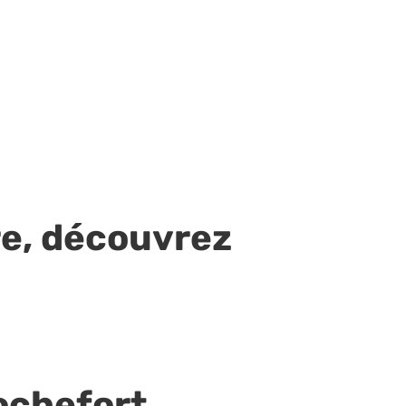
re, découvrez
ochefort