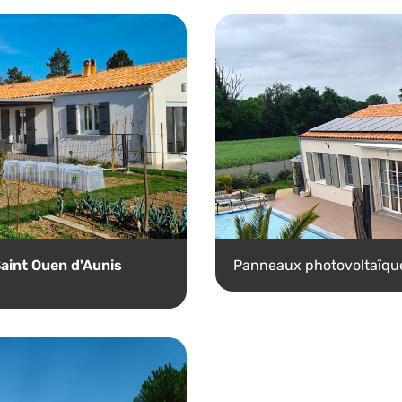
aint Ouen d'Aunis
Panneaux photovoltaïq