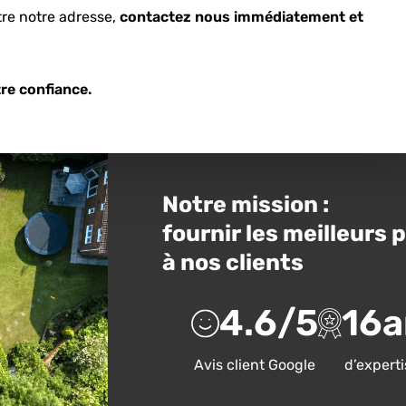
tre notre adresse,
contactez nous immédiatement et
timer votre potentiel
re confiance.
Notre mission :
fournir les meilleurs 
à nos clients
4.6
/5
16
a
Avis client Google
d’experti