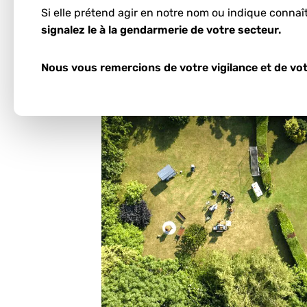
Si elle prétend agir en notre nom ou indique connaî
Ces informations nous permettent d'es
signalez le à la gendarmerie de votre secteur.
d'autoconsommation.
Nous vous remercions de votre vigilance et de vot
Démarrer l'estimation