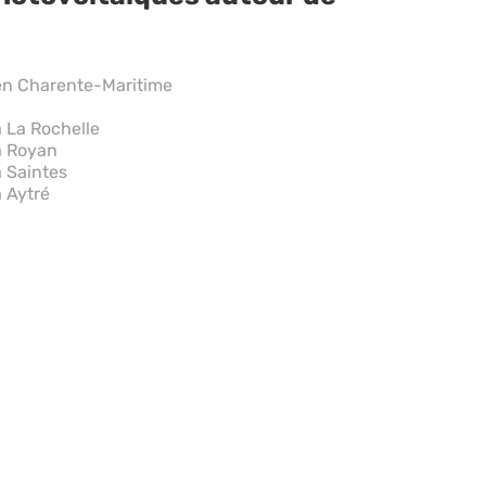
 en Charente-Maritime
 La Rochelle
à Royan
à Saintes
 Aytré