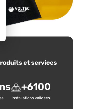
produits et services
ns
+
6100
se
installations validées