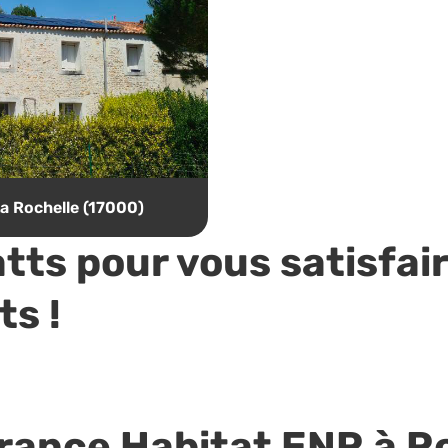
a Rochelle (17000)
tts pour vous satisfai
ts !
France Habitat ENR à R