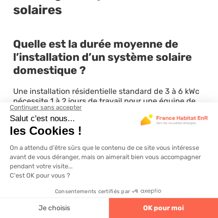
solaires
Quelle est la durée moyenne de
l’installation d’un système solaire
domestique ?
Une installation résidentielle standard de 3 à 6 kWc
nécessite 1 à 2 jours de travail pour une équipe de
deux professionnels expérimentés. Les installations
en autoconstruction prennent généralement 3 à 4
jours répartis sur plusieurs weekends pour
permettre une progression méthodique sans
précipitation.
Quels sont les critères essentiels
pour choisir le type de panneau
solaire ?
4.6
320 avis
Privilégiez le rendement énergétique adapté à votre