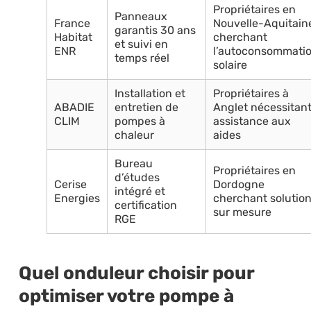
Propriétaires en
Panneaux
France
Nouvelle-Aquitain
garantis 30 ans
Habitat
cherchant
et suivi en
ENR
l’autoconsommati
temps réel
solaire
Installation et
Propriétaires à
ABADIE
entretien de
Anglet nécessitan
CLIM
pompes à
assistance aux
chaleur
aides
Bureau
Propriétaires en
d’études
Cerise
Dordogne
intégré et
Energies
cherchant solutio
certification
sur mesure
RGE
Quel onduleur choisir pour
optimiser votre pompe à