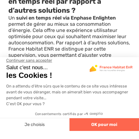
en temps réel par rapport à
d’autres solutions ?
Un
suivi en temps réel via Enphase Enlighten
permet de gérer au mieux sa consommation
d’énergie. Cela offre une expérience utilisateur
optimisée pour ceux qui souhaitent maximiser leur
autoconsommation. Par rapport à d’autres solutions,
France Habitat ENR se distingue par cette
supervision, vous permettant d’ajuster votre
production d’énergie selon vos besoins quotidiens.
Quelles sont les spécificités de
l’étude gratuite proposée par
France Habitat ENR ?
L’
étude gratuite incluse dans l’offre
de France
Habitat ENR évalue vos besoins en énergie avant
l’installation. Cela garantit une solution sur mesure
4.6
320 avis
en fonction de votre consommation spécifique,
limitant du coup le surdimensionnement de
l’équipement. En demandant cette étude, vous vous
assurez que votre projet soit optimisé dès le début.