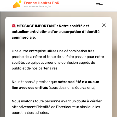
×
MESSAGE IMPORTANT : Notre société est
actuellement victime d’une usurpation d’identité
Top 3
commerciale.
Fournisseurs pour
Une autre entreprise utilise une dénomination très
proche de la nôtre et tente de se faire passer pour notre
Quel onduleur
société, ce qui peut créer une confusion auprès du
public et de nos partenaires.
pour pompe à
Nous tenons à préciser que
notre société n’a aucun
lien avec ces entités
(sous des noms équivalents).
chaleur 2026
Nous invitons toute personne ayant un doute à vérifier
attentivement l’identité de l’interlocuteur ainsi que les
coordonnées utilisées.