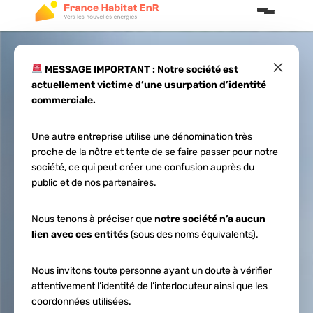
×
MESSAGE IMPORTANT : Notre société est
actuellement victime d’une usurpation d’identité
Principes de
commerciale.
l’autonomie
Une autre entreprise utilise une dénomination très
proche de la nôtre et tente de se faire passer pour notre
énergétique :
société, ce qui peut créer une confusion auprès du
public et de nos partenaires.
Réduire sa facture
Nous tenons à préciser que
notre société n’a aucun
lien avec ces entités
(sous des noms équivalents).
et produire
Nous invitons toute personne ayant un doute à vérifier
localement
attentivement l’identité de l’interlocuteur ainsi que les
coordonnées utilisées.