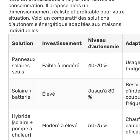
consommation. Il propose alors un
dimensionnement réaliste et profitable pour votre
situation. Voici un comparatif des solutions
d’autonomie énergétique adaptées aux maisons
individuelles :
Niveau
Solution
Investissement
Adapt
d’autonomie
Panneaux
Usage
solaires
Faible à modéré
40-70 %
budge
seuls
Besoi
Solaire +
Jusqu’à 80
d’ind
Élevé
batterie
%
coupu
fréqu
Hybride
Chauf
(solaire +
Modéré à élevé
50-75 %
eau c
pompe à
effica
chaleur)