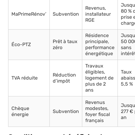
Jusqu
Revenus,
80 % 
MaPrimeRénov’
Subvention
installateur
prise 
RGE
charg
Résidence
Jusqu
Prêt à taux
principale,
50 00
Éco-PTZ
zéro
performance
sans
énergétique
intérê
Travaux
éligibles,
Taux
Réduction
TVA réduite
logement de
abaiss
d’impôt
plus de 2
5,5 %
ans
Revenus
Jusqu
Chèque
modestes,
Subvention
277 € 
énergie
foyer fiscal
an
français