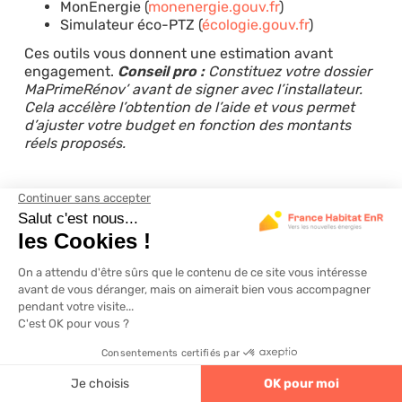
MonEnergie (
monenergie.gouv.fr
)
Simulateur éco-PTZ (
écologie.gouv.fr
)
Ces outils vous donnent une estimation avant
engagement.
Conseil pro :
Constituez votre dossier
MaPrimeRénov’ avant de signer avec l’installateur.
Cela accélère l’obtention de l’aide et vous permet
d’ajuster votre budget en fonction des montants
réels proposés.
Risques, limites et alternatives
à l’autonomie complète
L’autonomie énergétique totale semble attrayante,
mais elle cache des défis réels. Comprendre ses
limites vous aide à prendre une décision adaptée à
votre situation.
4.6
320 avis
Le mythe de l’indépendance totale