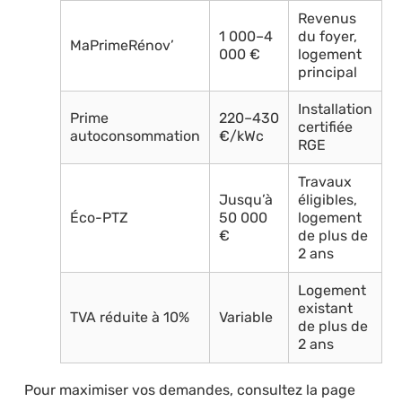
Revenus
1 000–4
du foyer,
MaPrimeRénov’
000 €
logement
principal
Installation
Prime
220–430
certifiée
autoconsommation
€/kWc
RGE
Travaux
Jusqu’à
éligibles,
Éco-PTZ
50 000
logement
€
de plus de
2 ans
Logement
existant
TVA réduite à 10%
Variable
de plus de
2 ans
Pour maximiser vos demandes, consultez la page