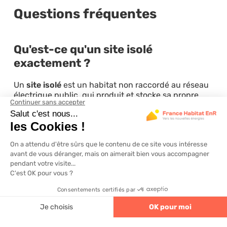
Questions fréquentes
Qu'est-ce qu'un site isolé
exactement ?
Un
site isolé
est un habitat non raccordé au réseau
électrique public, qui produit et stocke sa propre
énergie via des équipements autonomes comme
des panneaux solaires et des batteries.
Quelles conditions pour être
reconnu en site isolé ?
Le site isolé est reconnu lorsque le raccordement au
réseau Enedis est techniquement impossible ou
économiquement non viable, et que l’habitat
4.6
320 avis
dispose de ses propres moyens de production
énergétique.