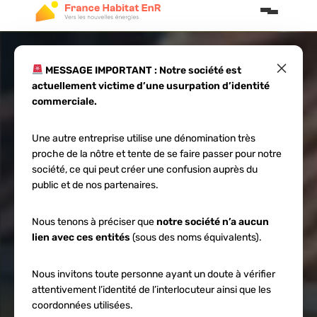
×
MESSAGE IMPORTANT : Notre société est
actuellement victime d’une usurpation d’identité
Guide entretien
commerciale.
panneaux solaires
Une autre entreprise utilise une dénomination très
proche de la nôtre et tente de se faire passer pour notre
: étapes clés pour
société, ce qui peut créer une confusion auprès du
public et de nos partenaires.
optimiser leur
Nous tenons à préciser que
notre société n’a aucun
lien avec ces entités
(sous des noms équivalents).
durée de vie
Nous invitons toute personne ayant un doute à vérifier
attentivement l’identité de l’interlocuteur ainsi que les
coordonnées utilisées.