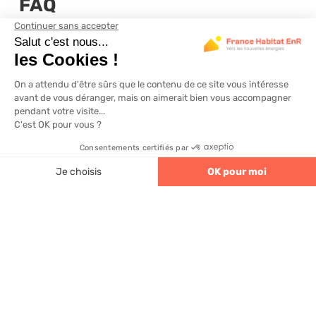
FAQ
Quelle capacité batterie pour une
maison avec 6 kWc de panneaux ?
Pour une installation de 6 kWc, une batterie de 5 à
10 kWh est recommandée selon votre consommation
nocturne et le
taux d’autoconsommation
visé.
France Habitat ENR affine ce calcul avec vos
4.6
320 avis
données Enedis réelles.
Comment calculer la capacité utile
d'une batterie solaire ?
La
capacité utile
correspond à 85 à 90 % de la
capacité nominale annoncée, après application de
la profondeur de décharge et des pertes de
conversion. Une batterie affichée 15 kWh délivre
donc entre 13 et 14 kWh en conditions réelles.