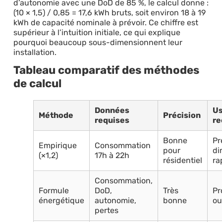
d’autonomie avec une DoD de 85 %, le calcul donne :
(10 × 1,5) / 0,85 = 17,6 kWh bruts, soit environ 18 à 19
kWh de capacité nominale à prévoir. Ce chiffre est
supérieur à l’intuition initiale, ce qui explique
pourquoi beaucoup sous-dimensionnent leur
installation.
Tableau comparatif des méthodes
de calcul
Données
U
Méthode
Précision
requises
r
Bonne
Pr
Empirique
Consommation
pour
di
(×1,2)
17h à 22h
résidentiel
ra
Consommation,
Formule
DoD,
Très
Pr
énergétique
autonomie,
bonne
ou
pertes