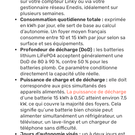
sur votre compteur Linky ou via votre
gestionnaire réseau Enedis, idéalement sur
plusieurs semaines.
Consommation quotidienne totale :
exprimée
en kWh par jour, elle sert de base au calcul
d’autonomie. Un foyer moyen français
consomme entre 10 et 15 kWh par jour selon sa
surface et ses équipements.
Profondeur de décharge (DoD) :
les batteries
lithium LiFePO4 acceptent généralement une
DoD de 80 à 90 %, contre 50 % pour les
batteries plomb. Ce paramètre conditionne
directement la capacité utile réelle.
Puissance de charge et de décharge :
elle doit
correspondre aux pics simultanés des
appareils alimentés.
La puissance de décharge
d’une batterie 15 kWh à 0,5C atteint environ 7,5
kW, ce qui couvre la majorité des foyers. Cela
signifie qu’une batterie bien choisie peut
alimenter simultanément un réfrigérateur, un
téléviseur, un lave-linge et un chargeur de
téléphone sans difficulté.
Jours d’autonomie visés :
un à deux jours est