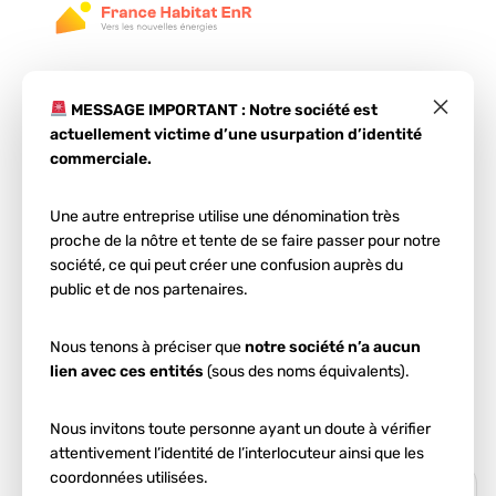
×
MESSAGE IMPORTANT : Notre société est
actuellement victime d’une usurpation d’identité
commerciale.
Une autre entreprise utilise une dénomination très
Étape 1
proche de la nôtre et tente de se faire passer pour notre
Votre projet
société, ce qui peut créer une confusion auprès du
public et de nos partenaires.
photovoltaïque
dans
Nous tenons à préciser que
notre société n’a aucun
la Vienne
lien avec ces entités
(sous des noms équivalents).
Entrez votre code postal et votre ville :
Nous invitons toute personne ayant un doute à vérifier
attentivement l’identité de l’interlocuteur ainsi que les
coordonnées utilisées.