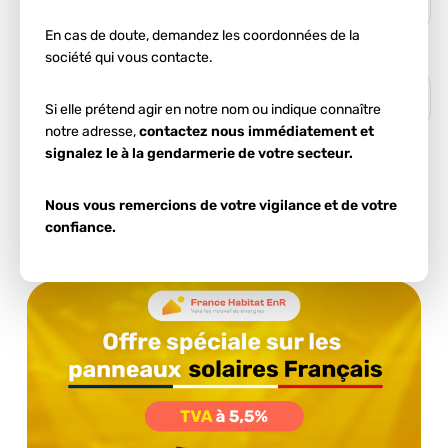
En cas de doute, demandez les coordonnées de la
société qui vous contacte.
Si elle prétend agir en notre nom ou indique connaître
notre adresse,
contactez nous immédiatement et
signalez le à la gendarmerie de votre secteur.
Ces informations nous permettent d'estimer votre
potentiel d'autoconsommation.
Nous vous remercions de votre vigilance et de votre
confiance.
Démarrer l'estimation