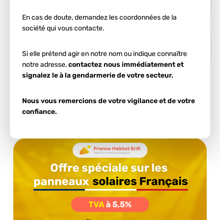
En cas de doute, demandez les coordonnées de la
société qui vous contacte.
Si elle prétend agir en notre nom ou indique connaître
notre adresse,
contactez nous immédiatement et
signalez le à la gendarmerie de votre secteur.
Ces informations nous permettent d'estimer votre
potentiel d'autoconsommation.
Nous vous remercions de votre vigilance et de votre
confiance.
Démarrer l'estimation