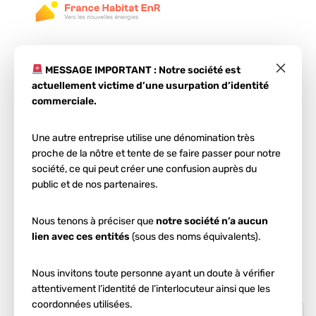
×
MESSAGE IMPORTANT : Notre société est
actuellement victime d’une usurpation d’identité
commerciale.
Une autre entreprise utilise une dénomination très
Étape 1
proche de la nôtre et tente de se faire passer pour notre
Votre projet
société, ce qui peut créer une confusion auprès du
public et de nos partenaires.
photovoltaïque
à
Nous tenons à préciser que
notre société n’a aucun
Soyaux
lien avec ces entités
(sous des noms équivalents).
Entrez votre code postal et votre ville :
Nous invitons toute personne ayant un doute à vérifier
attentivement l’identité de l’interlocuteur ainsi que les
coordonnées utilisées.