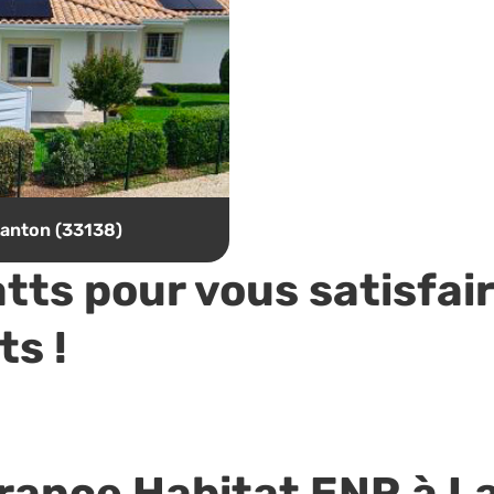
Lanton (33138)
tts pour vous satisfai
ts !
rance Habitat ENR à L