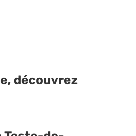
re, découvrez
a Teste-de-