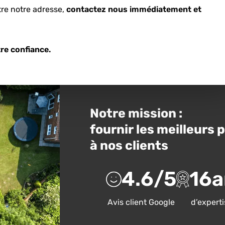
tre notre adresse,
contactez nous immédiatement et
timer votre potentiel
re confiance.
Notre mission :
fournir les meilleurs 
à nos clients
4.6
/5
16
a
Avis client Google
d’experti