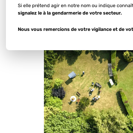
Si elle prétend agir en notre nom ou indique connaî
Ces informations nous permettent d'es
signalez le à la gendarmerie de votre secteur.
d'autoconsommation.
Nous vous remercions de votre vigilance et de vot
Démarrer l'estimation