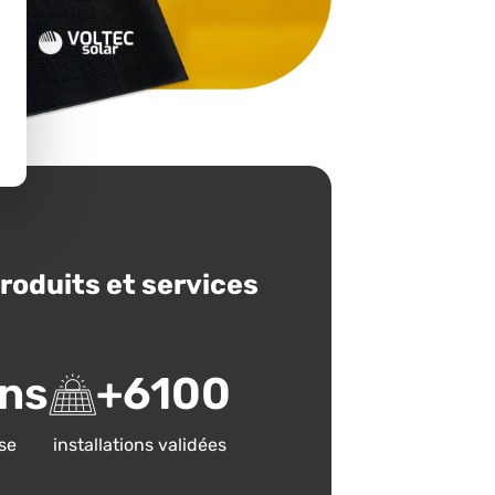
produits et services
ns
+
6100
se
installations validées