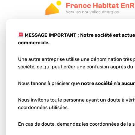
MESSAGE IMPORTANT : Notre société est actuell
commerciale.
Une autre entreprise utilise une dénomination très p
Étape 1
société, ce qui peut créer une confusion auprès du 
Votre projet pho
à La Teste-de-B
Nous tenons à préciser que
notre société n’a aucun
Entrez votre code postal et votre ville :
Nous invitons toute personne ayant un doute à vérifi
coordonnées utilisées.
En cas de doute, demandez les coordonnées de la s