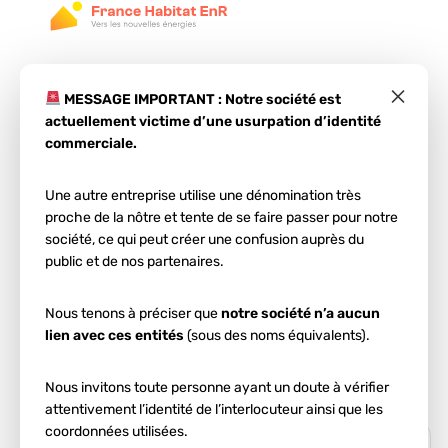
×
MESSAGE IMPORTANT : Notre société est
actuellement victime d’une usurpation d’identité
commerciale.
Une autre entreprise utilise une dénomination très
Étape 1
proche de la nôtre et tente de se faire passer pour notre
Votre projet
société, ce qui peut créer une confusion auprès du
public et de nos partenaires.
photovoltaïque
à
Nous tenons à préciser que
notre société n’a aucun
Blagnac
lien avec ces entités
(sous des noms équivalents).
Entrez votre code postal et votre ville :
Nous invitons toute personne ayant un doute à vérifier
attentivement l’identité de l’interlocuteur ainsi que les
coordonnées utilisées.