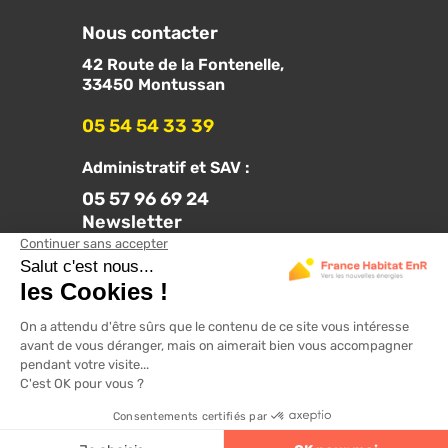
Nous contacter
42 Route de la Fontenelle,
33450 Montussan
05 54 54 33 39
Administratif et SAV :
05 57 96 69 24
Newsletter
Suivez-nous sur les réseaux :
Nos solutions pour les professionnels :
franceprosolaire.fr
Mentions légales
CGV
Plan du site
4.6
320 avis
Réalisation :
Definima