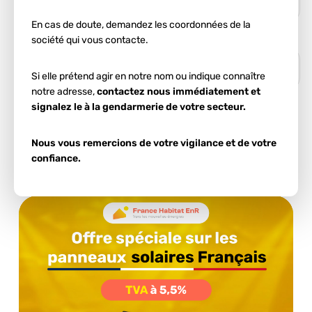
En cas de doute, demandez les coordonnées de la
société qui vous contacte.
Si elle prétend agir en notre nom ou indique connaître
notre adresse,
contactez nous immédiatement et
signalez le à la gendarmerie de votre secteur.
Ces informations nous permettent d'estimer votre
potentiel d'autoconsommation.
Nous vous remercions de votre vigilance et de votre
confiance.
Démarrer l'estimation