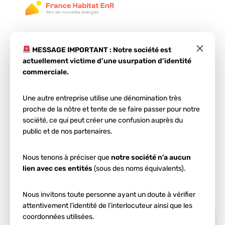
×
MESSAGE IMPORTANT : Notre société est
actuellement victime d’une usurpation d’identité
commerciale.
Une autre entreprise utilise une dénomination très
Étape 1
proche de la nôtre et tente de se faire passer pour notre
Votre projet
société, ce qui peut créer une confusion auprès du
public et de nos partenaires.
photovoltaïque
à
Nous tenons à préciser que
notre société n’a aucun
Agen
lien avec ces entités
(sous des noms équivalents).
Entrez votre code postal et votre ville :
Nous invitons toute personne ayant un doute à vérifier
attentivement l’identité de l’interlocuteur ainsi que les
coordonnées utilisées.