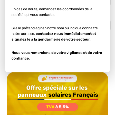
En cas de doute, demandez les coordonnées de la
société qui vous contacte.
Si elle prétend agir en notre nom ou indique connaître
notre adresse,
contactez nous immédiatement et
signalez le à la gendarmerie de votre secteur.
Ces informations nous permettent d'estimer votre
potentiel d'autoconsommation.
Nous vous remercions de votre vigilance et de votre
confiance.
Démarrer l'estimation