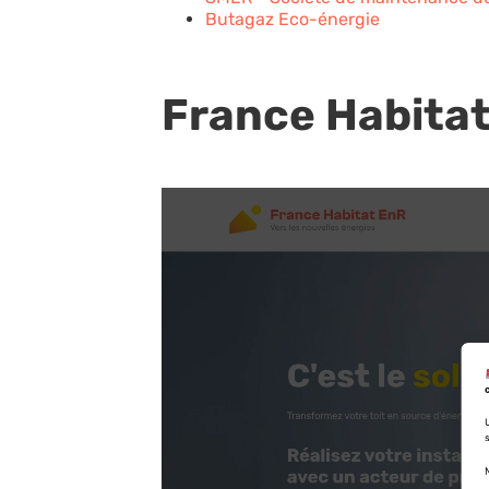
Butagaz Eco-énergie
France Habita