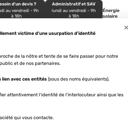
esoin d'un devis ?
Administratif et SAV
Énergie
ndi au vendredi - 9h
lundi au vendredi - 9h
à 18h
à 18h
solaire
 54 54 33 39
05 57 96 69 24
ement victime d’une usurpation d’identité
roche de la nôtre et tente de se faire passer pour notre
tif pompes à ch
public et de nos partenaires.
-Aquitaine: 6 m
 lien avec ces entités
(sous des noms équivalents).
er attentivement l’identité de l’interlocuteur ainsi que les
ociété qui vous contacte.