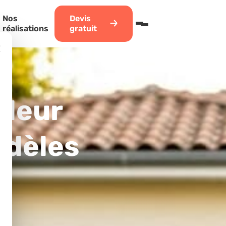
Nos
Devis
réalisations
gratuit
×
aleur
odèles