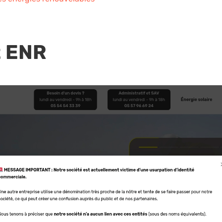
t ENR