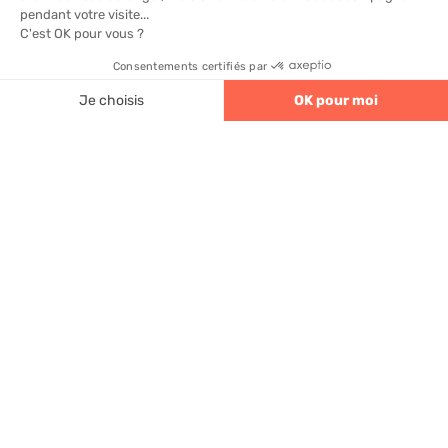
Une wallbox standard 7,4 kW coûte entre 500 et 1
200 euros avant aides. Le crédit d’impôt couvre
jusqu’à 75 % du coût, plafonné à 500 euros, ce qui
4.6
320 avis
ramène l’investissement net à 300–700 euros
environ.
Un locataire peut-il installer une
borne de recharge ?
Oui, la loi autorise un locataire à installer une borne
à ses frais après information écrite du propriétaire.
Le propriétaire ne peut pas s’y opposer sans motif
légitime et sérieux.
Consultez nos dernières
actualités solaires