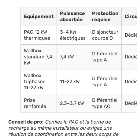
Puissance
Protection
Équipement
Circu
absorbée
requise
PAC 12 kW
3–4 kW
Disjoncteur
Dédi
thermiques
électriques
courbe D
Wallbox
Différentiel
standard 7,4
7,4 kW
Dédi
type A
kW
Wallbox
Différentiel
triphasée
11–22 kW
Dédi
type A
11–22 kW
Prise
Différentiel
2,3–3,7 kW
Dédi
renforcée
type AC
Conseil de pro:
Confiez la PAC et la borne de
recharge au même installateur ou exigez une
réunion de coordination entre les deux corps de